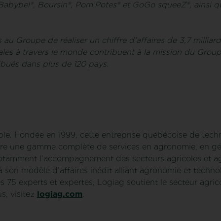
, Babybel®, Boursin®, Pom’Potes® et GoGo squeeZ®, ainsi 
u Groupe de réaliser un chiffre d’affaires de 3,7 milliar
liales à travers le monde contribuent à la mission du Grou
ribués dans plus de 120 pays.
ble. Fondée en 1999, cette entreprise québécoise de techn
re une gamme complète de services en agronomie, en géni
 notamment l’accompagnement des secteurs agricoles et ag
 son modèle d’affaires inédit alliant agronomie et techno
ses 75 experts et expertes, Logiag soutient le secteur agri
s, visitez
logiag.com
.