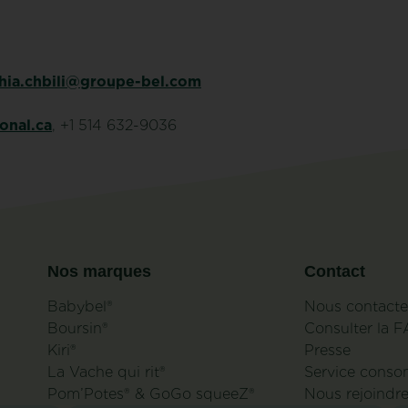
hia.chbili@groupe-bel.com
onal.ca
, +1 514 632-9036
Nos marques
Contact
Babybel®
Nous contacte
Boursin®
Consulter la 
Kiri®
Presse
La Vache qui rit®
Service cons
Pom’Potes® & GoGo squeeZ®
Nous rejoindr