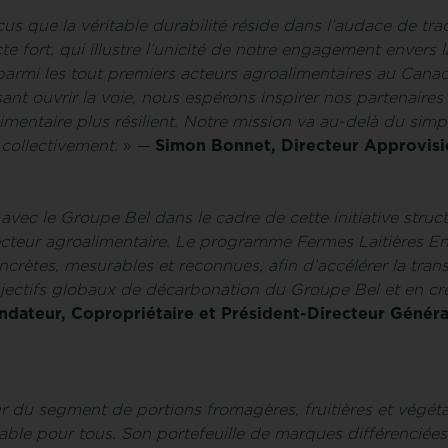
s que la véritable durabilité réside dans l’audace de tr
te fort, qui illustre l’unicité de notre engagement envers
parmi les tout premiers acteurs agroalimentaires au Canad
sant ouvrir la voie, nous espérons inspirer nos partenaires
mentaire plus résilient. Notre mission va au-delà du simpl
, collectivement.
» —
Simon Bonnet, Directeur Approvis
vec le Groupe Bel dans le cadre de cette initiative struc
teur agroalimentaire. Le programme Fermes Laitières Enga
crètes, mesurables et reconnues, afin d’accélérer la trans
objectifs globaux de décarbonation du Groupe Bel et en cr
ondateur, Copropriétaire et Président-Directeur Généra
 du segment de portions fromagères, fruitières et végétal
able pour tous. Son portefeuille de marques différenciées 