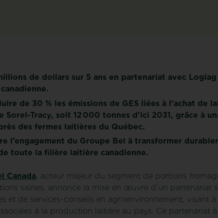
millions de dollars sur 5 ans en partenariat avec Logia
e canadienne.
ire de 30 % les émissions de GES liées à l’achat de la
de Sorel-Tracy, soit 12 000 tonnes d’ici 2031, grâce à 
près des fermes laitières du Québec.
tre l’engagement du Groupe Bel à transformer durablem
de toute la filière laitière canadienne.
el Canada
, acteur majeur du segment de portions fromagèr
tions saines, annonce la mise en œuvre d’un partenariat 
es et de services-conseils en agroenvironnement, visant à 
ssociées à la production laitière au pays. Ce partenariat 