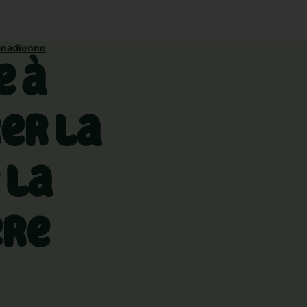
canadienne
e à
er la
 la
ère