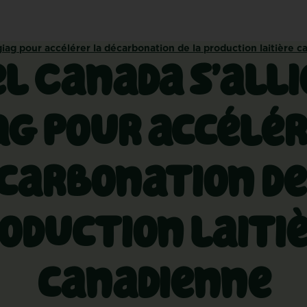
giag pour accélérer la décarbonation de la production laitière 
l Canada s’alli
ag pour accélér
carbonation de
oduction laiti
canadienne