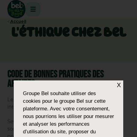
Aller
Aller
Aller
Aller
à
à
à
au
la
la
la
contenu
Accueil
navigation
navigation
recherche
L'éthique chez Bel
principale
du
bas
de
page
Code de Bonnes Pratiques des
Affaires
X
Groupe Bel
souhaite utiliser des
Le Groupe Bel exerce ses activités à l’échelle
cookies pour le groupe Bel sur cette
internationale.
plateforme. Avec votre consentement,
nous pourrions les utiliser pour mesurer
Ses collaborateurs et parties prenantes externes
et analyser les performances
sont confrontés à de nombreuses situations
d’utilisation du site, proposer du
pouvant soulever des questions liées à l’éthique.