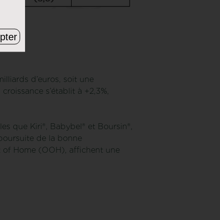
pter
lliards d’euros, soit une
roissance s’établit à +2,3%,
es que Kiri®, Babybel® et Boursin®,
 poursuite de la bonne
ut of Home (OOH), affichent une