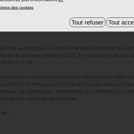
ètres des cookies
Tout refuser
Tout acce
 Bel a enregistré un chiffre d’affaires consolidé de 1,8 mi
paré au premier semestre 2023. En données publiées, la c
limité à -0,2%.
 attribuable à la solide performance des marques cœur tell
ume positif en Amérique du Nord et en Europe ainsi qu’à la
es canaux de distribution, notamment l’e-commerce et l’O
totalité des zones géographiques.
te :