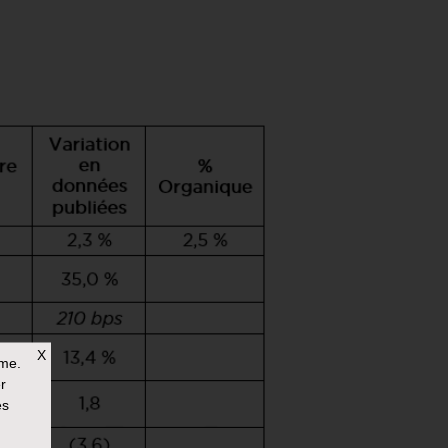
X
rme.
r
es