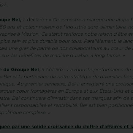
024.
oupe Bel,
a déclaré
:
« Ce semestre a marqué une étape hi
 150 ans et acteur majeur de l’industrie agro-alimentaire,
treprise à Mission. Ce statut renforce notre raison d’êtr
plus sain et plus durable pour tous. Parallèlement, le lan
mais une grande partie de nos collaborateurs au cœur de l
eux les bénéfices de manière durable, à long terme. »
le du Groupe Bel
, a déclaré :
La robuste performance du 
e Bel et la pertinence de notre stratégie de diversification
ique. Au premier semestre, Bel a enregistré une croissan
arques cœur fromagères en Europe et aux États-Unis et p
mestre, Bel continuera d’investir dans ses marques afin d
liant responsabilité et rentabilité, Bel est bien positionné
olitique complexe. »
ée par une solide croissance du chiffre d’affaires et 