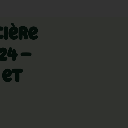
cière
24 –
 et