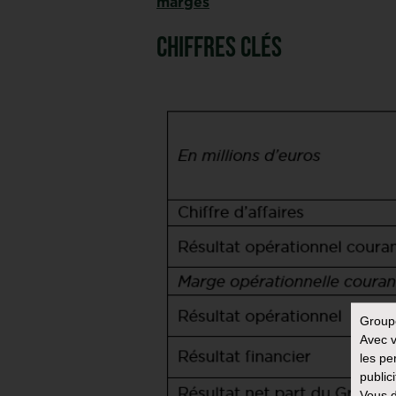
marges
Chiffres clés
Group
Avec v
les pe
public
Vous d