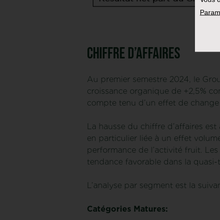
Param
Chiffre d’affaires
Au premier semestre 2024, le Groupe
croissance organique de +2,5% com
compte tenu d’un effet de change 
La hausse du chiffre d’affaires est
en particulier liée à un effet vol
performance de l’activité fruit. L
tendance favorable dans la quasi-
L’analyse par segment est la suivan
Catégories Matures: