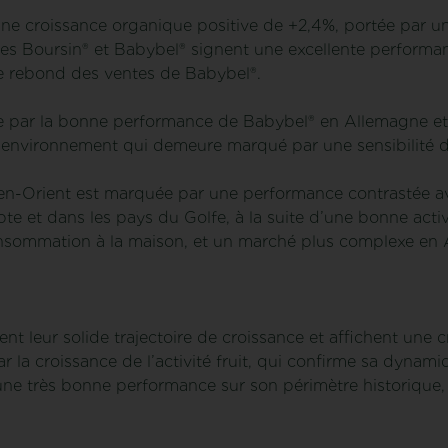
une croissance organique positive de +2,4%, portée par u
s Boursin® et Babybel® signent une excellente performa
le rebond des ventes de Babybel®.
ue par la bonne performance de Babybel® en Allemagne et 
n environnement qui demeure marqué par une sensibilité 
n-Orient est marquée par une performance contrastée av
 et dans les pays du Golfe, à la suite d’une bonne acti
nsommation à la maison, et un marché plus complexe en 
nt leur solide trajectoire de croissance et affichent une
 la croissance de l’activité fruit, qui confirme sa dynam
ne très bonne performance sur son périmètre historique, e