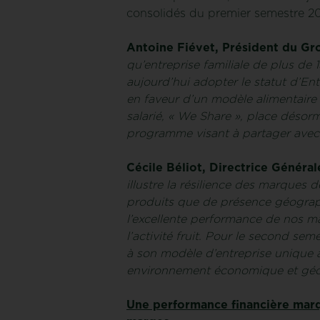
consolidés du premier semestre 2
Antoine Fiévet, Président du Gr
qu’entreprise familiale de plus de
aujourd’hui adopter le statut d’En
en faveur d’un modèle alimentaire 
salarié, « We Share », place désor
programme visant à partager avec 
Cécile Béliot, Directrice Généra
illustre la résilience des marques d
produits que de présence géograph
l’excellente performance de nos m
l’activité fruit. Pour le second se
à son modèle d’entreprise unique al
environnement économique et géop
Une performance financière marqu